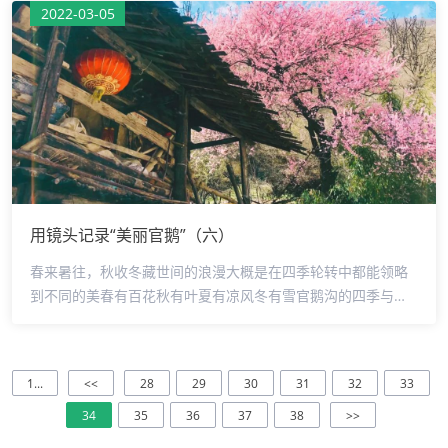
少鹏审核：侯军编辑：马艳芳
2022-03-05
用镜头记录“美丽官鹅”（六）
春来暑往，秋收冬藏世间的浪漫大概是在四季轮转中都能领略
到不同的美春有百花秋有叶夏有凉风冬有雪官鹅沟的四季与你
每一帧都让人心动不已在这年末岁尾悉数珍藏摄影：王静监
制：罗少鹏审核：侯军编辑：马艳芳
1...
<<
28
29
30
31
32
33
34
35
36
37
38
>>