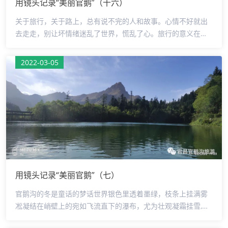
用镜头记录“美丽官鹅”（十六）
关于旅行，关于路上，总有说不完的人和故事。心情不好就出
去走走，别让坏情绪迷乱了世界，慌乱了心。旅行的意义在于
找到自己。官鹅沟是一个集森林景观、草原景观、地貌景观、
水体景观、天象景观等自然景观和人文景观于一体，置身期
2022-03-05
间，就好比误入一幅山水画卷中，山青水秀，鸟语花香，峰回
路转，曲经通幽，大面积的原始森林，一切都让人沉醉不知归
路。茫茫草甸，雪山奇峰，灵石秀水，原始丛林，雾纱弥漫，
湛蓝天空中自由漂浮的朵朵白云，构成了一幅完美的高原秀美
山川图。摄影：秦大为监制：罗少鹏审核：侯军编辑：马艳芳
用镜头记录“美丽官鹅”（七）
官鹅沟的冬是童话的梦话世界银色里透着墨绿，枝条上挂满雾
凇凝结在峭壁上的宛如飞流直下的瀑布，尤为壮观凝霜挂雪,如
朵朵白云一切变得如梦似幻、隆重而圣洁摄影:李成平监制：罗