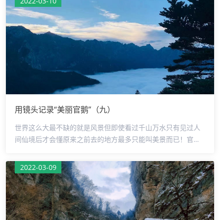
2022-03-10
山崖上有很多瀑布飞流直下，景观众多，是摄影家眼中的“最佳
摄影基地”。摄影：王洁监制：罗少鹏审核：侯军编辑：马艳芳
用镜头记录“美丽官鹅”（九）
世界这么大最不缺的就是风景但即使看过千山万水只有见过人
间仙境后才会懂原来之前去的地方最多只能叫美景而已！官鹅
沟，这里才是仙境！！！摄影：张翠英监制：罗少鹏审核：侯
军编辑：马艳芳
2022-03-09