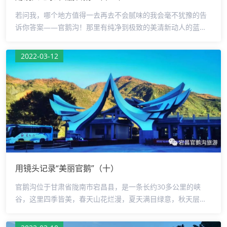
若问我，哪个地方值得一去再去不会腻味的我会毫不犹豫的告
诉你答案——官鹅沟！那里有纯净到极致的美清新动人的蓝干
净明媚的阳光令人醉心的风景......一眼万年大概就是形容与官鹅
沟相遇的时刻摄影：王延军监制：罗少鹏审核：侯军编辑：马
2022-03-12
艳芳
用镜头记录“美丽官鹅”（十）
官鹅沟位于甘肃省陇南市宕昌县，是一条长约30多公里的峡
谷，这里四季皆美，春天山花烂漫，夏天满目绿意，秋天层林
尽染，冬天则是冰雪世界。景区有20多个颜色深浅不一的碧绿
湖泊，湖水清澈，还有老树等盘桓水中，峡谷两侧山势陡峭，