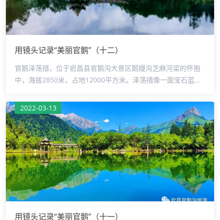
用镜头记录“美丽官鹅”（十二）
官鹅泽荡措，位于宕昌县官鹅沟大景区鹅嫚沟芝麻河梁的怀抱
中，海拔2850米，占地12000平方米。泽荡措像一面宝石蓝的
天然魔镜，镶嵌在万顷碧波之中，湖边高山环绕，湖面一尘不
染。行走在湖畔迂回曲折的木栈道和长廊上，眼前是宛如仙境
2022-03-13
的童话世界，初秋的泽荡湖，如梦似幻，引人遐思，令人陶
醉。摄影：豆艳芹监制：罗少鹏审核：侯军编辑：马艳芳
用镜头记录“美丽官鹅”（十一）